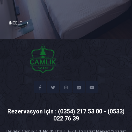
İNCELE
Rezervasyon için : (0354) 217 53 00 - (0533)
022 76 39
Develik, Çamlık Cd. No:45 D:101, 66100 Yozgat Merkez/Yozgat