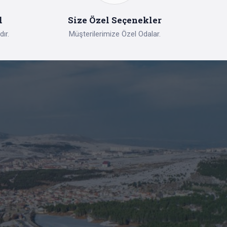
l
Size Özel Seçenekler
ır.
Müşterilerimize Özel Odalar.