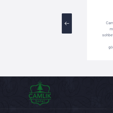
Caml
m
sohbet
gö