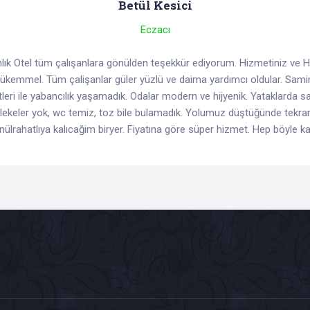
Betül Kesici
Eczacı
ık Otel tüm çalışanlara gönülden teşekkür ediyorum. Hizmetiniz ve H
ükemmel. Tüm çalişanlar güler yüzlü ve daima yardımcı oldular. Sami
leri ile yabancılık yaşamadık. Odalar modern ve hijyenik. Yataklarda s
lekeler yok, wc temiz, toz bile bulamadık. Yolumuz düştüğünde tekra
nülrahatlıya kalıcağim biryer. Fiyatına göre süper hizmet. Hep böyle kal