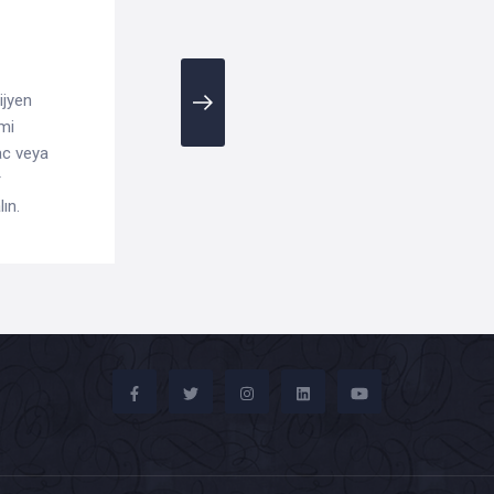
ijyen
mi
ac veya
r
ın.